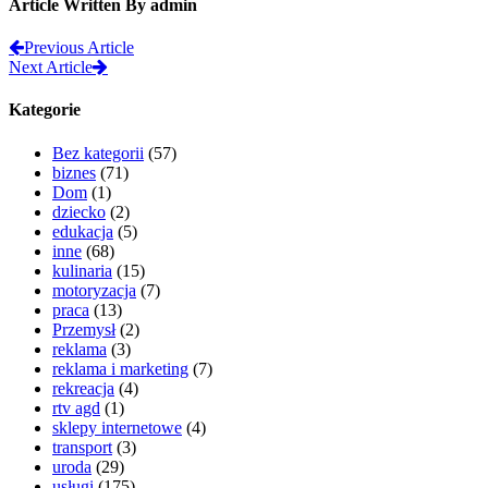
Article Written By admin
Previous Article
Next Article
Kategorie
Bez kategorii
(57)
biznes
(71)
Dom
(1)
dziecko
(2)
edukacja
(5)
inne
(68)
kulinaria
(15)
motoryzacja
(7)
praca
(13)
Przemysł
(2)
reklama
(3)
reklama i marketing
(7)
rekreacja
(4)
rtv agd
(1)
sklepy internetowe
(4)
transport
(3)
uroda
(29)
usługi
(175)