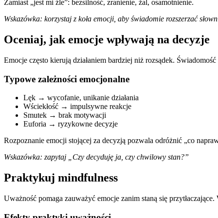
Zamiast „jest mi źle”: bezsilność, zranienie, żal, osamotnienie.
Wskazówka: korzystaj z koła emocji, aby świadomie rozszerzać słown
Oceniaj, jak emocje wpływają na decyzje
Emocje często kierują działaniem bardziej niż rozsądek. Świadomoś
Typowe zależności emocjonalne
Lęk → wycofanie, unikanie działania
Wściekłość → impulsywne reakcje
Smutek → brak motywacji
Euforia → ryzykowne decyzje
Rozpoznanie emocji stojącej za decyzją pozwala odróżnić „co napra
Wskazówka: zapytaj „Czy decyduję ja, czy chwilowy stan?”
Praktykuj mindfulness
Uważność pomaga zauważyć emocje zanim staną się przytłaczające. 
Efekty praktyki uważności