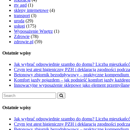
rtv agd
(1)
sklepy internetowe
(4)
transport
(3)
uroda
(29)
usługi
(175)
Wyposażenie Wnętrz
(1)
Zdrowie
(78)
zdrowie.pl
(59)
Ostatnie wpisy
Jak wybrać odpowiednie szambo do domu? Liczba mieszkańcó
Czym jest atest higieniczny PZH i deklaracją zgodności podcz
Betonowy zbiornik bezodpływowy – praktyczne kompendium
Komfort jazdy pojazdem – jak podnieść komfort jazdy każdego
Innowacyjne wyposażenie sklepowe jako element przemyślanej
Ostatnie wpisy
Jak wybrać odpowiednie szambo do domu? Liczba mieszkańcó
Czym jest atest higieniczny PZH i deklaracją zgodności podcz
Betonowy zbiornik bezodpływowy – praktyczne kompendium