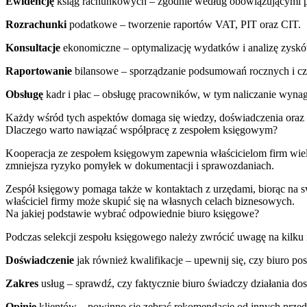
Ewidencję
ksiąg rachunkowych – zgodnie według obowiązującymi p
Rozrachunki
podatkowe – tworzenie raportów VAT, PIT oraz CIT.
Konsultacje
ekonomiczne – optymalizację wydatków i analizę zysk
Raportowanie
bilansowe – sporządzanie podsumowań rocznych i c
Obsługę
kadr i płac – obsługę pracowników, w tym naliczanie wynag
Każdy wśród tych aspektów domaga się wiedzy, doświadczenia oraz z
Dlaczego warto nawiązać współpracę z zespołem księgowym?
Kooperacja ze zespołem księgowym zapewnia właścicielom firm wiele
zmniejsza ryzyko pomyłek w dokumentacji i sprawozdaniach.
Zespół księgowy pomaga także w kontaktach z urzędami, biorąc na sw
właściciel firmy może skupić się na własnych celach biznesowych.
Na jakiej podstawie wybrać odpowiednie biuro księgowe?
Podczas selekcji zespołu księgowego należy zwrócić uwagę na kilku 
Doświadczenie
jak również kwalifikacje – upewnij się, czy biuro po
Zakres
usług – sprawdź, czy faktycznie biuro świadczy działania do
Opinie
klientów – powinno się zebrać rekomendacje od innych przeds