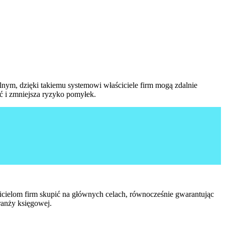
lnym, dzięki takiemu systemowi właściciele firm mogą zdalnie
ć i zmniejsza ryzyko pomyłek.
cielom firm skupić na głównych celach, równocześnie gwarantując
branży księgowej.