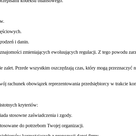
rzepisami kodeksu bilansowego.
ów.
zęściowych.
rodzeń i danin.
najomości zmieniających ewoluujących regulacji. Z tego powodu zarz
 zalet. Przede wszystkim oszczędzają czas, który mogą przeznaczyć n
ój rachunek obowiązek reprezentowania przedsiębiorcy w trakcie kontr
istotnych kryteriów:
siada stosowne zaświadczenia i zgody.
stosowane do potrzebom Twojej organizacji.
iębiorców korzystających z propozycji danej firmy.