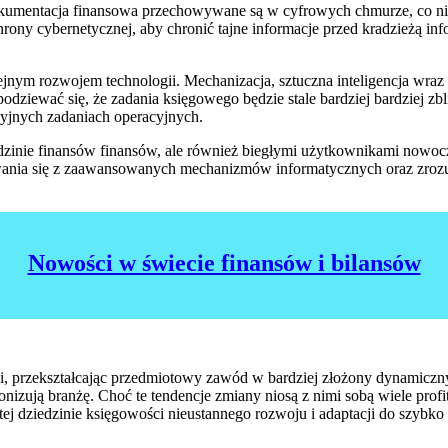
okumentacja finansowa przechowywane są w cyfrowych chmurze, co ni
ony cybernetycznej, aby chronić tajne informacje przed kradzieżą i
nym rozwojem technologii. Mechanizacja, sztuczna inteligencja wraz z
ziewać się, że zadania księgowego będzie stale bardziej bardziej zbli
cyjnych zadaniach operacyjnych.
edzinie finansów finansów, ale również biegłymi użytkownikami nowocz
ugiwania się z zaawansowanych mechanizmów informatycznych oraz zroz
Nowości w świecie finansów i bilansów
i, przekształcając przedmiotowy zawód w bardziej złożony dynamiczn
jonizują branżę. Choć te tendencje zmiany niosą z nimi sobą wiele pro
ej dziedzinie księgowości nieustannego rozwoju i adaptacji do szybk