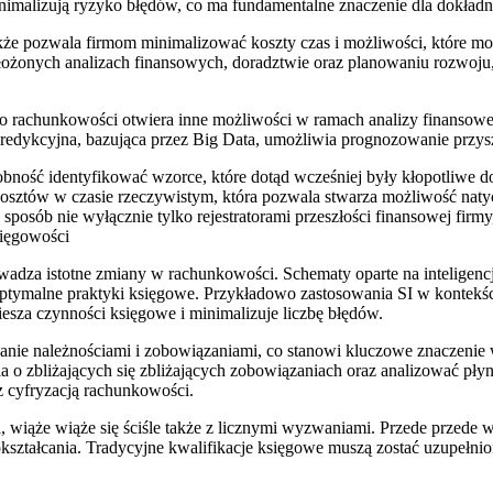
 minimalizują ryzyko błędów, co ma fundamentalne znaczenie dla dokła
akże pozwala firmom minimalizować koszty czas i możliwości, które 
ożonych analizach finansowych, doradztwie oraz planowaniu rozwoju, c
 do rachunkowości otwiera inne możliwości w ramach analizy finans
predykcyjna, bazująca przez Big Data, umożliwia prognozowanie przys
ność identyfikować wzorce, które dotąd wcześniej były kłopotliwe d
kosztów w czasie rzeczywistym, która pozwala stwarza możliwość na
en sposób nie wyłącznie tylko rejestratorami przeszłości finansowej f
księgowości
rowadza istotne zmiany w rachunkowości. Schematy oparte na inteligen
ptymalne praktyki księgowe. Przykładowo zastosowania SI w kontekśc
iesza czynności księgowe i minimalizuje liczbę błędów.
zanie należnościami i zobowiązaniami, co stanowi kluczowe znaczenie
 o zbliżających się zbliżających zobowiązaniach oraz analizować pły
z cyfryzacją rachunkowości.
ci, wiąże wiąże się ściśle także z licznymi wyzwaniami. Przede prze
ształcania. Tradycyjne kwalifikacje księgowe muszą zostać uzupełnion