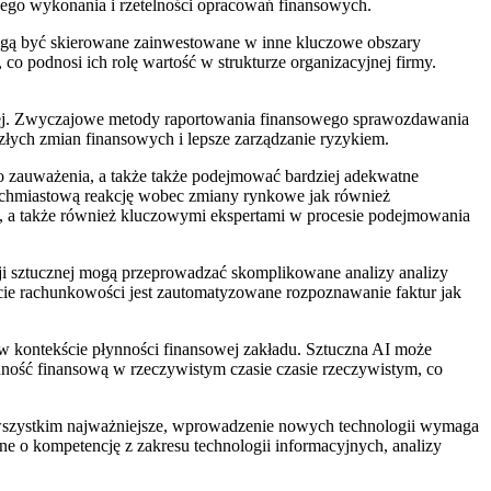
dnego wykonania i rzetelności opracowań finansowych.
mogą być skierowane zainwestowane w inne kluczowe obszary
o podnosi ich rolę wartość w strukturze organizacyjnej firmy.
owej. Zwyczajowe metody raportowania finansowego sprawozdawania
złych zmian finansowych i lepsze zarządzanie ryzykiem.
o zauważenia, a także także podejmować bardziej adekwatne
tychmiastową reakcję wobec zmiany rynkowe jak również
irmy, a także również kluczowymi ekspertami w procesie podejmowania
cji sztucznej mogą przeprowadzać skomplikowane analizy analizy
ie rachunkowości jest zautomatyzowane rozpoznawanie faktur jak
 w kontekście płynności finansowej zakładu. Sztuczna AI może
nność finansową w rzeczywistym czasie czasie rzeczywistym, co
de wszystkim najważniejsze, wprowadzenie nowych technologii wymaga
e o kompetencję z zakresu technologii informacyjnych, analizy