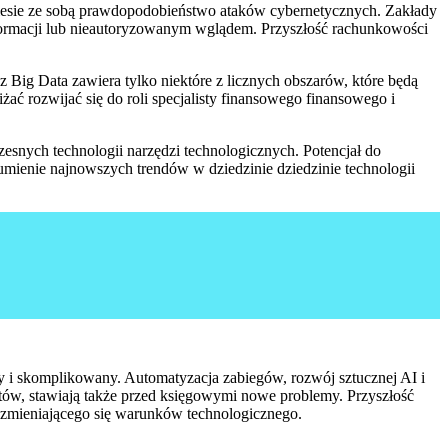
esie ze sobą prawdopodobieństwo ataków cybernetycznych. Zakłady
nformacji lub nieautoryzowanym wglądem. Przyszłość rachunkowości
 Big Data zawiera tylko niektóre z licznych obszarów, które będą
żać rozwijać się do roli specjalisty finansowego finansowego i
esnych technologii narzędzi technologicznych. Potencjał do
umienie najnowszych trendów w dziedzinie dziedzinie technologii
y i skomplikowany. Automatyzacja zabiegów, rozwój sztucznej AI i
fitów, stawiają także przed księgowymi nowe problemy. Przyszłość
o zmieniającego się warunków technologicznego.