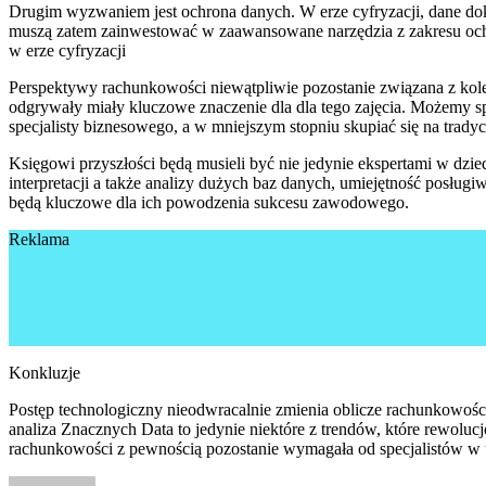
Drugim wyzwaniem jest ochrona danych. W erze cyfryzacji, dane d
muszą zatem zainwestować w zaawansowane narzędzia z zakresu ochr
w erze cyfryzacji
Perspektywy rachunkowości niewątpliwie pozostanie związana z kolej
odgrywały miały kluczowe znaczenie dla dla tego zajęcia. Możemy spod
specjalisty biznesowego, a w mniejszym stopniu skupiać się na trady
Księgowi przyszłości będą musieli być nie jedynie ekspertami w dzi
interpretacji a także analizy dużych baz danych, umiejętność posł
będą kluczowe dla ich powodzenia sukcesu zawodowego.
Reklama
Konkluzje
Postęp technologiczny nieodwracalnie zmienia oblicze rachunkowośc
analiza Znacznych Data to jedynie niektóre z trendów, które rewoluc
rachunkowości z pewnością pozostanie wymagała od specjalistów w t