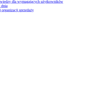
 wiedzy dla wymagających użytkowników
 dnia
 organizacji sprzedaży