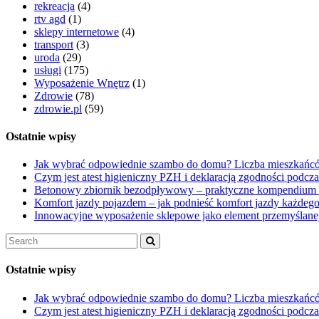
rekreacja
(4)
rtv agd
(1)
sklepy internetowe
(4)
transport
(3)
uroda
(29)
usługi
(175)
Wyposażenie Wnętrz
(1)
Zdrowie
(78)
zdrowie.pl
(59)
Ostatnie wpisy
Jak wybrać odpowiednie szambo do domu? Liczba mieszkańcó
Czym jest atest higieniczny PZH i deklaracją zgodności podcz
Betonowy zbiornik bezodpływowy – praktyczne kompendium
Komfort jazdy pojazdem – jak podnieść komfort jazdy każdego
Innowacyjne wyposażenie sklepowe jako element przemyślanej
Ostatnie wpisy
Jak wybrać odpowiednie szambo do domu? Liczba mieszkańcó
Czym jest atest higieniczny PZH i deklaracją zgodności podcz