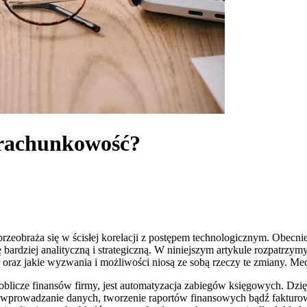
 rachunkowość?
obraża się w ścisłej korelacji z postępem technologicznym. Obecnie,
ję bardziej analityczną i strategiczną. W niniejszym artykule rozpatr
r oraz jakie wyzwania i możliwości niosą ze sobą rzeczy te zmiany. 
a oblicze finansów firmy, jest automatyzacja zabiegów księgowych. D
ą, wprowadzanie danych, tworzenie raportów finansowych bądź fakturo