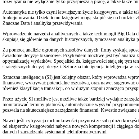
rozwiązania nie wyłącznie tylko przyspieszają pracę, a także także
Automatyka nie tylko czyni łatwiejszym życie księgowym, a także t
funkcjonowania. Dzięki temu księgowi mogą skupić się na bardziej zł
Znaczne Data i analityka przewidywania
Wprowadzenie narzędzi analitycznych a także technologii Big Data
skupiają się głównie na danych historycznych, tymczasem analityka 
Za pomocą analizie ogromnych zasobów danych, firmy zyskują sposob
świadome decyzje biznesowe. Przykładem możliwe jest być analiza 
optymalizację wydatków. Specjaliści ds. księgowości stają się tym t
strategicznych decyzji decyzji. Sztuczna inteligencja inteligencja w 
Sztuczna inteligencja (SI) jest kolejny obszar, który wprowadza wp
finansowe, wykrywać potencjalne oszustwa, oraz nawet sugerować o
również klasyfikacja transakcji, co w dużym stopniu znacząco przysp
Przez użycie SI możliwe jest możliwe także bardziej wydajne zarząd
monitorować terminy płatności, automatycznie wysyłać przypomnienia
pozwala na skuteczniejsze zarządzanie finansami. Kwestie związane 
Nawet jeśli cyfryzacja rachunkowości przynosi ze sobą dużo korzyś
od ekspertów księgowości nabycia nowych kompetencji i ciągłego dok
danych i zarządzania systemami teleinformatycznymi.