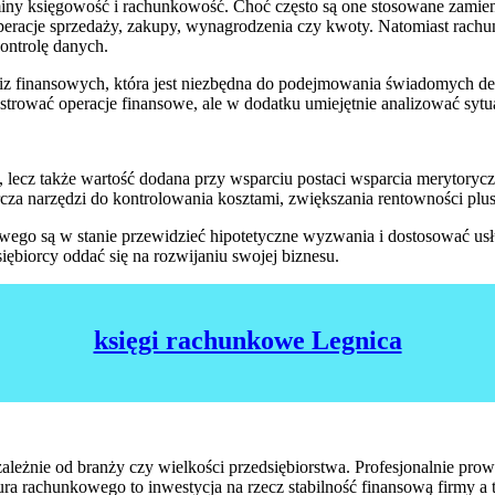
rminy księgowość i rachunkowość. Choć często są one stosowane zamien
peracje sprzedaży, zakupy, wynagrodzenia czy kwoty. Natomiast rachu
ontrolę danych.
iz finansowych, która jest niezbędna do podejmowania świadomych dec
strować operacje finansowe, ale w dodatku umiejętnie analizować sytua
lecz także wartość dodana przy wsparciu postaci wsparcia merytoryc
rcza narzędzi do kontrolowania kosztami, zwiększania rentowności plu
owego są w stanie przewidzieć hipotetyczne wyzwania i dostosować us
ębiorcy oddać się na rozwijaniu swojej biznesu.
księgi rachunkowe Legnica
leżnie od branży czy wielkości przedsiębiorstwa. Profesjonalnie pr
a rachunkowego to inwestycja na rzecz stabilność finansową firmy a t