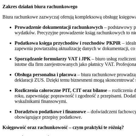
Zakres działań biura rachunkowego
Biura rachunkowe zazwyczaj oferują kompleksową obsługę księgową
Prowadzenie dokumentacji rachunkowych
– podstawowy pun
wydatków. Precyzyjne prowadzenie ksiąg rachunkowych to nie
Podatkowa księga przychodów i rozchodów PKPiR
– ideal
zapewnia powtarzalną aktualizację danych w dokumentacji, co
Sporządzanie formularzy VAT i JPK
– biuro usług rozlicze
istotne dla firm zarejestrowanych jako płatnicy VAT. Profesjo
Obsługa personalna i płacowa
– biura rachunkowe prowadzaj
deklaracji ZUS. Dzięki temu biznesmeni mogą skoncentrować si
Rozliczenia całoroczne PIT, CIT oraz bilanse
– rozliczenia
roku, zapewniając poprawność i zgodność z przepisami. Dodat
wskaźnikami finansowymi.
Doradztwo podatkowe i finansowe
– doświadczeni fachowcy 
obowiązujące przepisy podatkowe.
Księgowość oraz rachunkowość – czym praktyki te różnią?