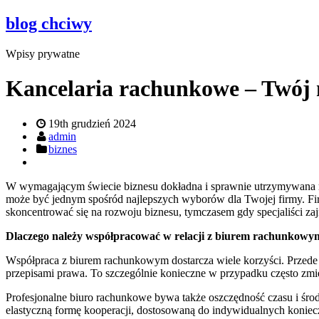
blog chciwy
Wpisy prywatne
Kancelaria rachunkowe – Twój
19th grudzień 2024
admin
biznes
W wymagającym świecie biznesu dokładna i sprawnie utrzymywana r
może być jednym spośród najlepszych wyborów dla Twojej firmy. Fi
skoncentrować się na rozwoju biznesu, tymczasem gdy specjaliści za
Dlaczego należy współpracować w relacji z biurem rachunkowy
Współpraca z biurem rachunkowym dostarcza wiele korzyści. Przede
przepisami prawa. To szczególnie konieczne w przypadku często zmi
Profesjonalne biuro rachunkowe bywa także oszczędność czasu i środ
elastyczną formę kooperacji, dostosowaną do indywidualnych koniecz