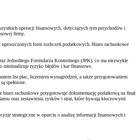
szystkich operacji finansowych, dotyczących tym przychodów i
sowej firmy.
ją z uproszczonych form rozliczeń podatkowych. Biuro rachunkowe
oraz Jednolitego Formularza Kontrolnego (JPK), co ma niezwykle
co minimalizuje ryzyko błędów i kar finansowe.
niem list płac, liczeniem wynagrodzeń, a także przygotowaniem
są spełnione.
ne biuro rachunkowe przygotowuje dokumentację podatkową na finał
ansu oraz zestawienia zysków i strat, które bywają kluczowymi
je strategiczne w oparciu o analizę informacji finansowych i