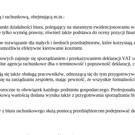
 i rachunkową, obejmującą m.in.:
kt działalności biura, polegający na starannym ewidencjonowaniu w
 tylko wymóg prawny, również także podstawa do oceny pozycji finan
ne rozwiązanie dla małych i średnich przedsiębiorstw, które korzysta
 umożliwia efektywne kierowanie kosztami.
niowych zajmuje się sporządzaniem i przekazywaniem deklaracji VAT 
nalne agencja rachunkowe dba o terminowość i poprawność deklaracji, 
ą się także obsługą pracowników, odnoszącą się do tym przygotowywa
ę na zarządzaniu zespołem, mając pewność, że wszystkie formalności 
 doroczne to obowiązek każdego podmiotu gospodarczego. Profesjonal
kową wartością dodana wynika także z przygotowania sporządzania bil
z biura rachunkowego służą pomocą przedsiębiorcom podejmować decyz