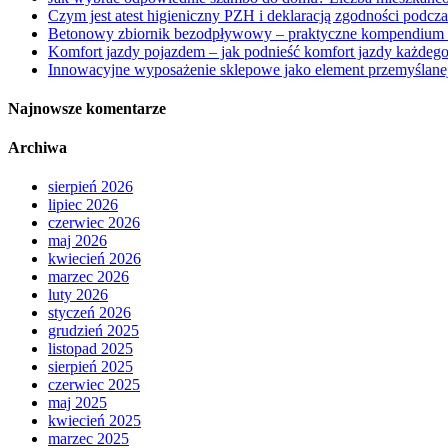
Czym jest atest higieniczny PZH i deklaracją zgodności podcz
Betonowy zbiornik bezodpływowy – praktyczne kompendium
Komfort jazdy pojazdem – jak podnieść komfort jazdy każdego
Innowacyjne wyposażenie sklepowe jako element przemyślanej
Najnowsze komentarze
Archiwa
sierpień 2026
lipiec 2026
czerwiec 2026
maj 2026
kwiecień 2026
marzec 2026
luty 2026
styczeń 2026
grudzień 2025
listopad 2025
sierpień 2025
czerwiec 2025
maj 2025
kwiecień 2025
marzec 2025