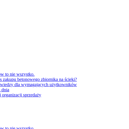
w to nie wszystko.
as zakupu betonowego zbiornika na ścieki?
 wiedzy dla wymagających użytkowników
 dnia
 organizacji sprzedaży
w to nie wszystko.