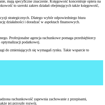
nie, mają specyficzne znaczenie. Księgowość koncentruje opiera na
nkowość to szeroki zakres działań obejmujących także księgowość,
yzji strategicznych. Dlatego wybór odpowiedniego biura
cję działalności i doradzać w aspektach finansowych.
znego. Profesjonalne agencja rachunkowe pomaga przedsiębiorcy
s optymalizacji podatkowej.
ługi do zmieniających się wymagań rynku. Takie wsparcie to
owadzona rachunkowość zapewnia zachowanie z przepisami,
akże jej przyszły rozwój.