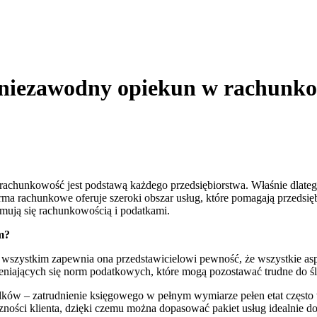
 niezawodny opiekun w rachunko
achunkowość jest podstawą każdego przedsiębiorstwa. Właśnie dlate
rma rachunkowe oferuje szeroki obszar usług, które pomagają przed
jmują się rachunkowością i podatkami.
m?
 wszystkim zapewnia ona przedstawicielowi pewność, że wszystkie a
eniających się norm podatkowych, które mogą pozostawać trudne do ś
ków – zatrudnienie księgowego w pełnym wymiarze pełen etat często w
ności klienta, dzięki czemu można dopasować pakiet usług idealnie do