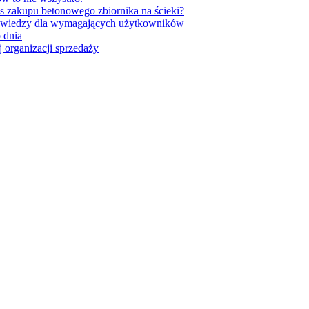
as zakupu betonowego zbiornika na ścieki?
 wiedzy dla wymagających użytkowników
 dnia
 organizacji sprzedaży