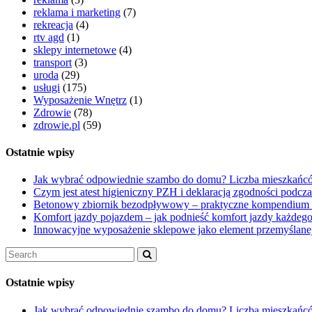
reklama i marketing
(7)
rekreacja
(4)
rtv agd
(1)
sklepy internetowe
(4)
transport
(3)
uroda
(29)
usługi
(175)
Wyposażenie Wnętrz
(1)
Zdrowie
(78)
zdrowie.pl
(59)
Ostatnie wpisy
Jak wybrać odpowiednie szambo do domu? Liczba mieszkańcó
Czym jest atest higieniczny PZH i deklaracją zgodności podcz
Betonowy zbiornik bezodpływowy – praktyczne kompendium
Komfort jazdy pojazdem – jak podnieść komfort jazdy każdego
Innowacyjne wyposażenie sklepowe jako element przemyślanej
Ostatnie wpisy
Jak wybrać odpowiednie szambo do domu? Liczba mieszkańcó