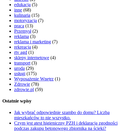
edukacja
(5)
inne
(68)
kulinaria
(15)
motoryzacja
(7)
praca
(13)
Przemysł
(2)
reklama
(3)
reklama i marketing
(7)
rekreacja
(4)
rtv agd
(1)
sklepy internetowe
(4)
transport
(3)
uroda
(29)
usługi
(175)
Wyposażenie Wnętrz
(1)
Zdrowie
(78)
zdrowie.pl
(59)
Ostatnie wpisy
Jak wybrać odpowiednie szambo do domu? Liczba
mieszkańców to nie wszystko.
Czym jest atest higieniczny PZH i deklaracją zgodności
podczas zakupu betonowego zbiornika na ścieki?