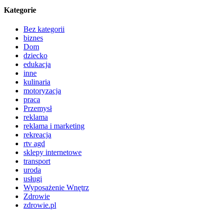
Kategorie
Bez kategorii
biznes
Dom
dziecko
edukacja
inne
kulinaria
motoryzacja
praca
Przemysł
reklama
reklama i marketing
rekreacja
rtv agd
sklepy internetowe
transport
uroda
usługi
Wyposażenie Wnętrz
Zdrowie
zdrowie.pl