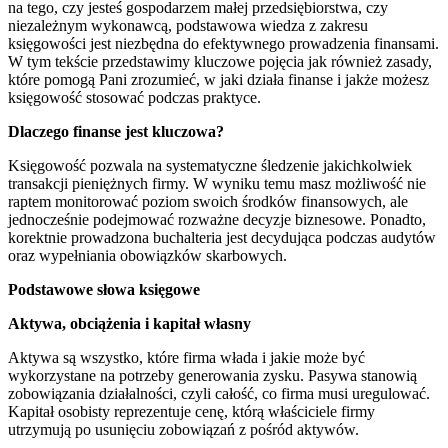
na tego, czy jesteś gospodarzem małej przedsiębiorstwa, czy
niezależnym wykonawcą, podstawowa wiedza z zakresu
księgowości jest niezbędna do efektywnego prowadzenia finansami.
W tym tekście przedstawimy kluczowe pojęcia jak również zasady,
które pomogą Pani zrozumieć, w jaki działa finanse i jakże możesz
księgowość stosować podczas praktyce.
Dlaczego finanse jest kluczowa?
Księgowość pozwala na systematyczne śledzenie jakichkolwiek
transakcji pieniężnych firmy. W wyniku temu masz możliwość nie
raptem monitorować poziom swoich środków finansowych, ale
jednocześnie podejmować rozważne decyzje biznesowe. Ponadto,
korektnie prowadzona buchalteria jest decydująca podczas audytów
oraz wypełniania obowiązków skarbowych.
Podstawowe słowa księgowe
Aktywa, obciążenia i kapitał własny
Aktywa są wszystko, które firma włada i jakie może być
wykorzystane na potrzeby generowania zysku. Pasywa stanowią
zobowiązania działalności, czyli całość, co firma musi uregulować.
Kapitał osobisty reprezentuje cenę, którą właściciele firmy
utrzymują po usunięciu zobowiązań z pośród aktywów.