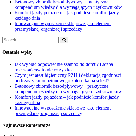
Betonowy zbiornik bezodpływowy – praktyczne
kompendium wiedzy dla wymagających użytkowników
Komfort jazdy pojazdem – jak podnieść komfort jazdy
każdego dnia
Innowacyjne wyposażenie sklepowe jako element
przemyślanej organizacji sprzedaży
Ostatnie wpisy
Jak wybrać odpowiednie szambo do domu? Liczba
mieszkańców to nie wszystko.
Czym jest atest higieniczny PZH i deklaracją zgodności
podczas zakupu betonowego zbiornika na ścieki?
Betonowy zbiornik bezodpływowy – praktyczne
kompendium wiedzy dla wymagających użytkowników
Komfort jazdy pojazdem – jak podnieść komfort jazdy
każdego dnia
Innowacyjne wyposażenie sklepowe jako element
przemyślanej organizacji sprzedaży
Najnowsze komentarze