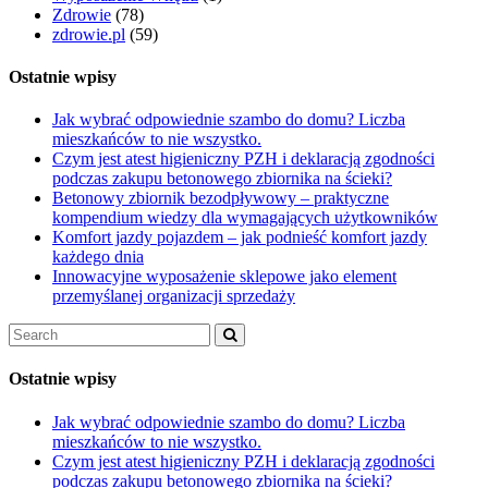
Zdrowie
(78)
zdrowie.pl
(59)
Ostatnie wpisy
Jak wybrać odpowiednie szambo do domu? Liczba
mieszkańców to nie wszystko.
Czym jest atest higieniczny PZH i deklaracją zgodności
podczas zakupu betonowego zbiornika na ścieki?
Betonowy zbiornik bezodpływowy – praktyczne
kompendium wiedzy dla wymagających użytkowników
Komfort jazdy pojazdem – jak podnieść komfort jazdy
każdego dnia
Innowacyjne wyposażenie sklepowe jako element
przemyślanej organizacji sprzedaży
Ostatnie wpisy
Jak wybrać odpowiednie szambo do domu? Liczba
mieszkańców to nie wszystko.
Czym jest atest higieniczny PZH i deklaracją zgodności
podczas zakupu betonowego zbiornika na ścieki?