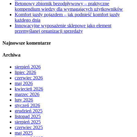
Betonowy zbiornik bezodpływowy – praktyczne
kompendium wiedzy dla wymagających użytkowników
Komfort jazdy pojazdem – jak podnieść komfort jazdy
każdego dnia
Innowacyjne wyposażenie sklepowe jako element
przemyślanej organizacji sprzedaży
Najnowsze komentarze
Archiwa
sierpień 2026
lipiec 2026
czerwiec 2026
maj 2026
kwiecień 2026
marzec 2026
luty 2026
styczeń 2026
grudzień 2025
listopad 2025
sierpień 2025
czerwiec 2025
maj 2025