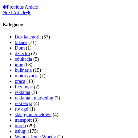
Previous Article
Next Article
Kategorie
Bez kategorii
(57)
biznes
(71)
Dom
(1)
dziecko
(2)
edukacja
(5)
inne
(68)
kulinaria
(15)
motoryzacja
(7)
praca
(13)
Przemysł
(2)
reklama
(3)
reklama i marketing
(7)
rekreacja
(4)
rtv agd
(1)
sklepy internetowe
(4)
transport
(3)
uroda
(29)
usługi
(175)
Wyposażenie Wnętrz
(1)