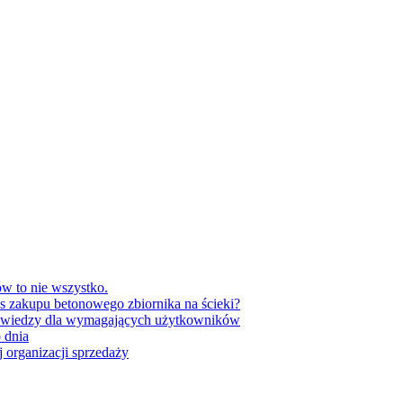
w to nie wszystko.
as zakupu betonowego zbiornika na ścieki?
 wiedzy dla wymagających użytkowników
 dnia
 organizacji sprzedaży