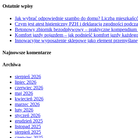
Ostatnie wpisy
Jak wybrać odpowiednie szambo do domu? Liczba mieszkańcó
Czym jest atest higieniczny PZH i deklaracją zgodności podcz
Betonowy zbiornik bezodpływowy – praktyczne kompendium
Komfort jazdy pojazdem – jak podnieść komfort jazdy każdego
Innowacyjne wyposażenie sklepowe jako element przemyślanej
Najnowsze komentarze
Archiwa
sierpień 2026
lipiec 2026
czerwiec 2026
maj 2026
kwiecień 2026
marzec 2026
luty 2026
styczeń 2026
grudzień 2025
listopad 2025
sierpień 2025
czerwiec 2025