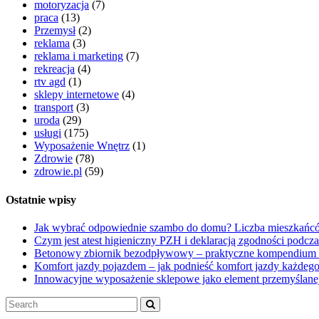
motoryzacja
(7)
praca
(13)
Przemysł
(2)
reklama
(3)
reklama i marketing
(7)
rekreacja
(4)
rtv agd
(1)
sklepy internetowe
(4)
transport
(3)
uroda
(29)
usługi
(175)
Wyposażenie Wnętrz
(1)
Zdrowie
(78)
zdrowie.pl
(59)
Ostatnie wpisy
Jak wybrać odpowiednie szambo do domu? Liczba mieszkańcó
Czym jest atest higieniczny PZH i deklaracją zgodności podcz
Betonowy zbiornik bezodpływowy – praktyczne kompendium
Komfort jazdy pojazdem – jak podnieść komfort jazdy każdego
Innowacyjne wyposażenie sklepowe jako element przemyślanej