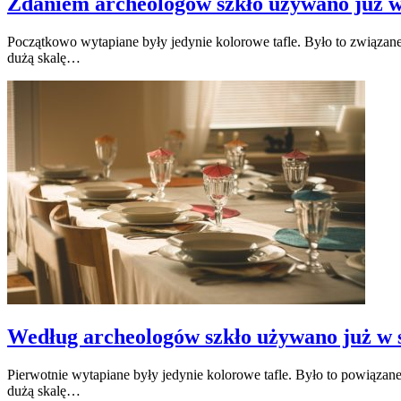
Zdaniem archeologów szkło używano już w 
Początkowo wytapiane były jedynie kolorowe tafle. Było to związa
dużą skalę…
Według archeologów szkło używano już w s
Pierwotnie wytapiane były jedynie kolorowe tafle. Było to powiąz
dużą skalę…