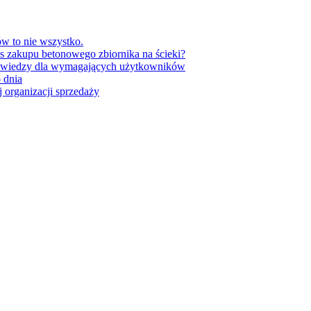
w to nie wszystko.
as zakupu betonowego zbiornika na ścieki?
 wiedzy dla wymagających użytkowników
 dnia
 organizacji sprzedaży